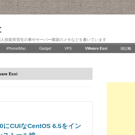
と
国人技能実習生の事やサーバー構築のメモなどを書いています
コ
iPhone/Mac
Gadget
VPS
VMware Esxi
雑記帳
ン
テ
ン
FreeBSD
ツ
へ
移
CentOS
are Esxi
動
.5.0にCUIなCentOS 6.5をイン