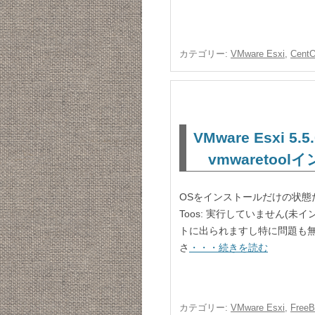
カテゴリー:
VMware Esxi
,
Cent
VMware Esxi 
vmwaretool
OSをインストールだけの状態
Toos: 実行していません(
トに出られますし特に問題も無
さ
・・・続きを読む
カテゴリー:
VMware Esxi
,
Free