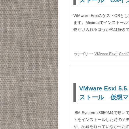
ストール OSイ
WMware EsxiのゲストOSと
ます。Minimalでインスト
物だけ入れるほうが私は好きで
カテゴリー:
VMware Esxi
,
Cent
VMware Esxi 5
ストール 仮想マ
IBM System x3650M4で動いてい
トをインストールした時のメモで
が、記録を取っていなかった