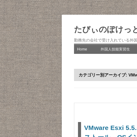
たびぃのぽけっ
勤務先の会社で受け入れている外
Home
外国人技能実習生
一期生の実習生日記
二期生の実習生日記
カテゴリー別アーカイブ:
VMw
三期生の実習生日記
四期生の実習生日記
五期生の実習生日記
六期生の実習日誌
VMware Esxi 5
その他