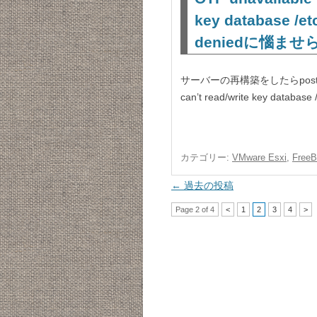
key database /et
deniedに惱ませ
サーバーの再構築をしたらpostfix/s
can’t read/write key database 
カテゴリー:
VMware Esxi
,
Free
投
←
過去の投稿
稿
Page 2 of 4
<
1
2
3
4
>
ナ
ビ
ゲ
ー
シ