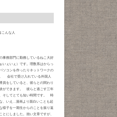
はこんな人
の事務部門に勤務しているねこ大好
ぉいぇいぇ）です。理数系はからっ
パソコンを作ったりネットワークの
。 会社で受け入れている外国人
導員をしていると、彼らとの関わり
験ができます。 彼らと過ごす三年
、そしてとても短い時間です。 時
な、いえ...漫画より面白いことも起
な様子を一期生からのことを振り返
ことにしました。拙い文章ですが、