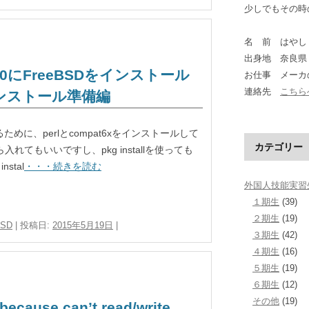
少しでもその時
名 前 はやし
出身地 奈良県
5.5.0にFreeBSDをインストール
お仕事 メーカ
連絡先
こちら
lインストール準備編
るために、perlとcompat6xをインストールして
カテゴリー
入れてもいいですし、pkg installを使っても
stal
・・・続きを読む
外国人技能実習
１期生
(39)
２期生
(19)
BSD
| 投稿日:
2015年5月19日
|
３期生
(42)
４期生
(16)
５期生
(19)
６期生
(12)
その他
(19)
because can’t read/write