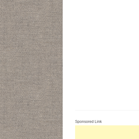
ョ
ン
Sponsored Link