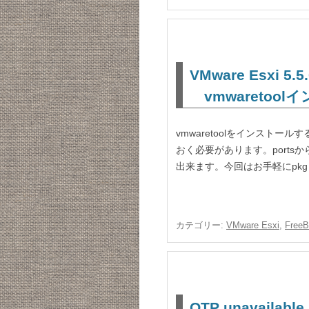
VMware Esxi 
vmwaretoo
vmwaretoolをインストールす
おく必要があります。portsから
出来ます。今回はお手軽にpkg in
カテゴリー:
VMware Esxi
,
Free
OTP unavailable 