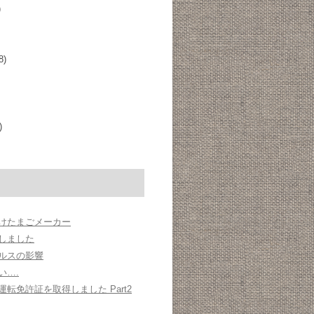
)
8)
)
けたまごメーカー
oにしました
ルスの影響
い….
転免許証を取得しました Part2