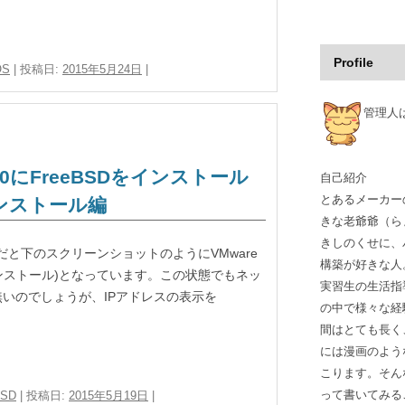
Profile
OS
| 投稿日:
2015年5月24日
|
管理人
5.5.0にFreeBSDをインストール
自己紹介
とあるメーカー
インストール編
きな老爺爺（ら
きしのくせに、
だと下のスクリーンショットのようにVMware
構築が好きな人
未インストール)となっています。この状態でもネッ
実習生の生活指
いのでしょうが、IPアドレスの表示を
の中で様々な経
間はとても長く
には漫画のよう
こります。そん
って書いてみる
BSD
| 投稿日:
2015年5月19日
|