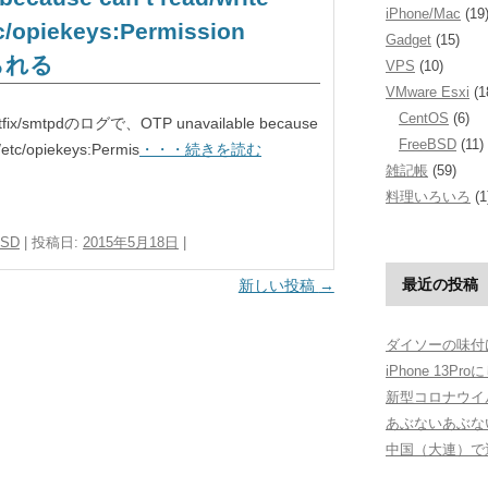
iPhone/Mac
(19
c/opiekeys:Permission
Gadget
(15)
られる
VPS
(10)
VMware Esxi
(1
CentOS
(6)
mtpdのログで、OTP unavailable because
FreeBSD
(11)
/etc/opiekeys:Permis
・・・続きを読む
雑記帳
(59)
料理いろいろ
(1
BSD
| 投稿日:
2015年5月18日
|
最近の投稿
新しい投稿
→
ダイソーの味付
iPhone 13Pr
新型コロナウイ
あぶないあぶな
中国（大連）で運