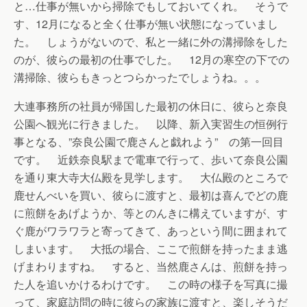
と…仕事が無いから掃除でもしておいてくれ。 そうで
す、12月になると全く仕事が無い状態になっていまし
た。 しょうがないので、私と一緒に外の溝掃除をした
のが、彼らの最初の仕事でした。 12月の寒空の下での
溝掃除、彼らもきっとつらかったでしょうね。。。
大連事務所の社員が帰国した最初の休日に、彼らと奈良
公園へ観光に行きました。 以降、新入実習生の恒例行
事となる、”奈良公園で鹿さんと戯れよう” の第一回目
です。 近鉄奈良駅まで電車で行って、歩いて奈良公園
を通り東大寺大仏殿を見学します。 大仏殿のところで
鹿せんべいを買い、彼らに渡すと、最初は喜んでどの鹿
に煎餅をあげようか、等とのんきに構えていますが、す
ぐ鹿がワラワラと寄ってきて、あっという間に囲まれて
しまいます。 大抵の場合、ここで煎餅を持ったまま逃
げまわりますね。 すると、当然鹿さんは、煎餅を持っ
た人を追いかけるわけです。 この時の様子を写真に撮
って、家庭訪問の時に彼らの家族に渡すと、楽しそうだ