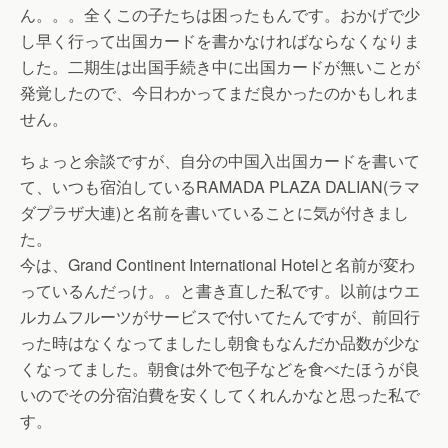
ん。。。全くこの子たちは困ったもんです。おかげで少
し早く行って出国カードを書かなければならなくなりま
した。二期生は出国手続き中に出国カードが無いことが
発覚したので、今日わかってまだ良かったのかもしれま
せん。
ちょっと余談ですが、自分の中国入出国カードを書いて
て、いつも宿泊しているRAMADA PLAZA DALIAN(ラマ
ダプラザ大連)と名前を書いていることに気が付きまし
た。
今は、Grand Continent International Hotelと名前が変わ
っているんだっけ。。と書き直した私です。以前はウエ
ルカムフルーツがサービスで付いてたんですが、前回行
った時はなくなってましたし朝食もなんだか品数が少な
くなってました。朝食は外で包子などを食べたほうが良
いのでその分宿泊費を安くしてくれんかなと思った私で
す。