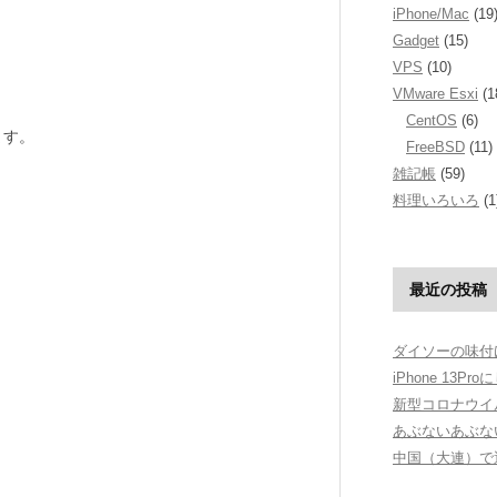
iPhone/Mac
(19
Gadget
(15)
VPS
(10)
VMware Esxi
(1
CentOS
(6)
ます。
FreeBSD
(11)
雑記帳
(59)
料理いろいろ
(1
最近の投稿
ダイソーの味付
iPhone 13Pr
新型コロナウイ
あぶないあぶな
中国（大連）で運