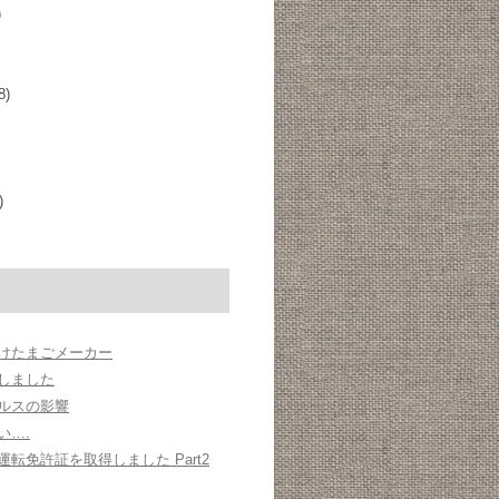
)
8)
)
けたまごメーカー
oにしました
ルスの影響
い….
転免許証を取得しました Part2