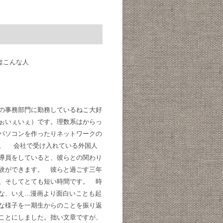
はこんな人
の事務部門に勤務しているねこ大好
ぉいぇいぇ）です。理数系はからっ
パソコンを作ったりネットワークの
。 会社で受け入れている外国人
導員をしていると、彼らとの関わり
験ができます。 彼らと過ごす三年
、そしてとても短い時間です。 時
な、いえ...漫画より面白いことも起
な様子を一期生からのことを振り返
ことにしました。拙い文章ですが、