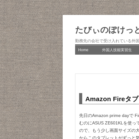
たびぃのぽけっ
勤務先の会社で受け入れている外
Home
外国人技能実習生
一期生の実習生日記
二期生の実習生日記
三期生の実習生日記
Amazon Fireタ
四期生の実習生日記
五期生の実習生日記
先日のAmazon prime d
むのにASUS ZE601KL
六期生の実習日誌
ので、もう少し画面サイズの
からこのタブレットがずっと気
その他