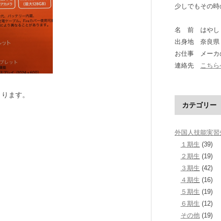
少しでもその時
名 前 はやし
出身地 奈良県
お仕事 メーカ
連絡先
こちら
まります。
カテゴリー
外国人技能実習
１期生
(39)
２期生
(19)
３期生
(42)
４期生
(16)
５期生
(19)
６期生
(12)
その他
(19)