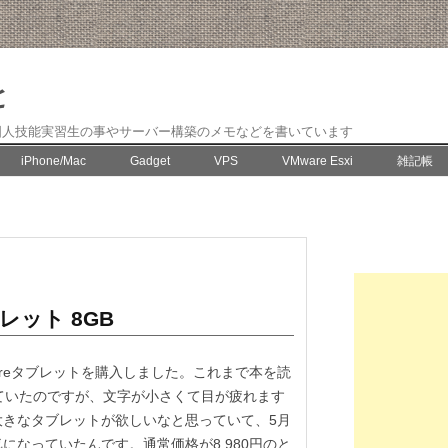
と
国人技能実習生の事やサーバー構築のメモなどを書いています
コ
iPhone/Mac
Gadget
VPS
VMware Esxi
雑記帳
ン
テ
ン
FreeBSD
ツ
へ
移
CentOS
動
ブレット 8GB
ayで Fireタブレットを購入しました。これまで本を読
を使っていたのですが、文字が小さくて目が疲れます
大きなタブレットが欲しいなと思っていて、5月
になっていたんです。通常価格が8,980円のと