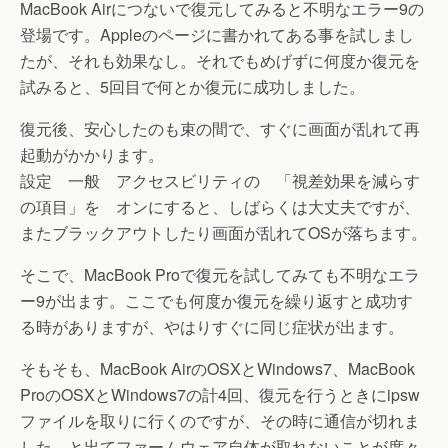
MacBook Airにつないで復元してみると不明なエラー9の
登場です。Appleのページに書かれてある事を試しまし
たが、それも効果なし。それでもめげずに何度か復元を
試みると、5回目で何とか復元に成功しました。
復元後、安心したのも束の間で、すぐに画面が乱れて再
起動がかかります。
設定 一般 アクセスビリティの 「視差効果を減らす
の項目」を オンにすると、しばらくは大丈夫ですが、
またブラックアウトしたり画面が乱れてOSが落ちます。
そこで、MacBook Proで復元を試してみても不明なエラ
ー9が出ます。ここでも何度か復元を繰り返すと成功す
る時がありますが、やはりすぐに同じ症状が出ます。
そもそも、MacBook AirのOSXとWindows7、MacBook
ProのOSXとWindows7の計4回、復元を行うときにipsw
ファイルを取りに行くのですが、その時に通信が切れま
した、と出てファームウェア自体が取れないことが度々